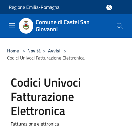
Salta al contenuto principale
Regione Emilia-Romagna
Comune di Castel San
Giovanni
Home
>
Novità
>
Avvisi
>
Codici Univoci Fatturazione Elettronica
Codici Univoci
Fatturazione
Elettronica
Fatturazione elettronica