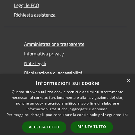
Leggi le FAQ
Richiesta assistenza
Amministrazione trasparente
Informativa privacy
Note legali
Dichiarazione di accessibilità
×
Informazioni sui cookie
Questo sito web utilizza cookie tecnici e assimilati strettamente
necessari al corretto funzionamento e alla navigazione del sito,
nonché un cookie tecnico analitico al solo fine di elaborare
informazioni statistiche, aggregate e anonime.
RSS
Copyright © 2026 • Comune di
Per maggiori dettagli, può consultare la cookie policy al seguente
link
Accessibilità
Castel San Giovanni • Powered
Privacy
Municipium
Accesso
by
•
RIFIUTA TUTTO
ACCETTA TUTTO
Cookie
redazione