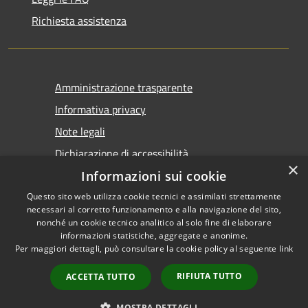
Richiesta assistenza
Amministrazione trasparente
Informativa privacy
Note legali
Dichiarazione di accessibilità
×
Informazioni sui cookie
Questo sito web utilizza cookie tecnici e assimilati strettamente
necessari al corretto funzionamento e alla navigazione del sito,
nonché un cookie tecnico analitico al solo fine di elaborare
informazioni statistiche, aggregate e anonime.
RSS
Copyright © 2026 • Comune di
Per maggiori dettagli, può consultare la cookie policy al seguente
link
Accessibilità
Castel San Giovanni • Powered
Privacy
Municipium
Accesso
by
•
RIFIUTA TUTTO
ACCETTA TUTTO
Cookie
redazione
Mappa del sito
MOSTRA DETTAGLI