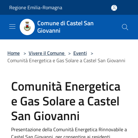
Salta al contenuto principale
Regione Emilia-Romagna
Comune di Castel San
Giovanni
Home
>
Vivere il Comune
>
Eventi
>
Comunità Energetica e Gas Solare a Castel San Giovanni
Comunità Energetica
e Gas Solare a Castel
San Giovanni
Presentazione della Comunità Energetica Rinnovabile a
Castel San Giovanni, per consentire ai residenti