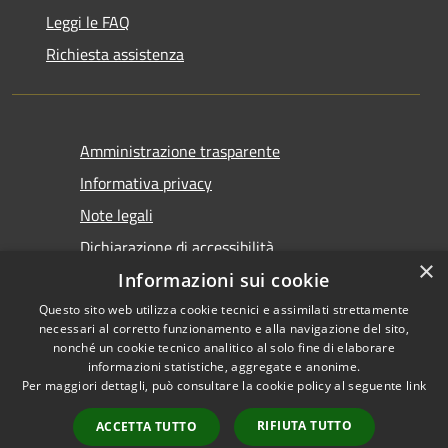
Leggi le FAQ
Richiesta assistenza
Amministrazione trasparente
Informativa privacy
Note legali
Dichiarazione di accessibilità
×
Informazioni sui cookie
Questo sito web utilizza cookie tecnici e assimilati strettamente
necessari al corretto funzionamento e alla navigazione del sito,
nonché un cookie tecnico analitico al solo fine di elaborare
informazioni statistiche, aggregate e anonime.
RSS
Copyright © 2026 • Comune di
Per maggiori dettagli, può consultare la cookie policy al seguente
link
Accessibilità
Castel San Giovanni • Powered
Privacy
Municipium
Accesso
by
•
RIFIUTA TUTTO
ACCETTA TUTTO
Cookie
redazione