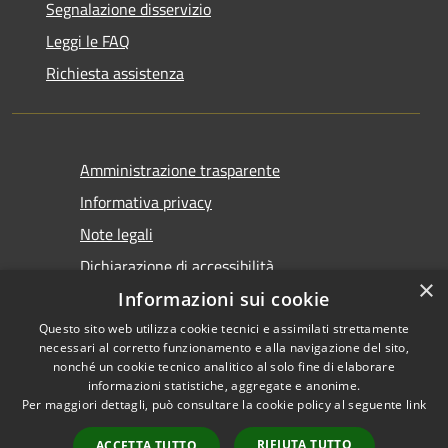
Segnalazione disservizio
Leggi le FAQ
Richiesta assistenza
Amministrazione trasparente
Informativa privacy
Note legali
Dichiarazione di accessibilità
×
Informazioni sui cookie
Questo sito web utilizza cookie tecnici e assimilati strettamente
necessari al corretto funzionamento e alla navigazione del sito,
nonché un cookie tecnico analitico al solo fine di elaborare
informazioni statistiche, aggregate e anonime.
RSS
Copyright © 2026 • Comune di
Per maggiori dettagli, può consultare la cookie policy al seguente
link
Accessibilità
Castel San Giovanni • Powered
Privacy
Municipium
Accesso
by
•
RIFIUTA TUTTO
ACCETTA TUTTO