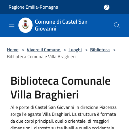
Salta al contenuto principale
Regione Emilia-Romagna
Comune di Castel San
Giovanni
Home
>
Vivere il Comune
>
Luoghi
>
Biblioteca
>
Biblioteca Comunale Villa Braghieri
Biblioteca Comunale
Villa Braghieri
Alle porte di Castel San Giovanni in direzione Piacenza
sorge l’elegante Villa Braghieri. La struttura è formata
da due corpi principali: quello orientale, di maggiori
dimensioni, disposto su tre livelli e quello occidentale,