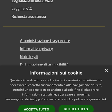
Segnalazione disservizio
Leggi le FAQ
Richiesta assistenza
Amministrazione trasparente
Informativa privacy
Note legali
Dichiarazione di accessibilità
×
Informazioni sui cookie
Questo sito web utilizza cookie tecnici e assimilati strettamente
necessari al corretto funzionamento e alla navigazione del sito,
nonché un cookie tecnico analitico al solo fine di elaborare
informazioni statistiche, aggregate e anonime.
RSS
Copyright © 2026 • Comune di
Per maggiori dettagli, può consultare la cookie policy al seguente
link
Accessibilità
Castel San Giovanni • Powered
Privacy
Municipium
Accesso
by
•
RIFIUTA TUTTO
ACCETTA TUTTO