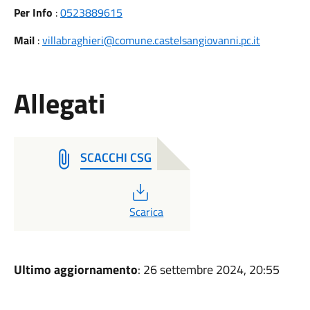
Per Info
:
0523889615
Mail
:
villabraghieri@comune.castelsangiovanni.pc.it
Allegati
SCACCHI CSG
PDF
Scarica
Ultimo aggiornamento
: 26 settembre 2024, 20:55