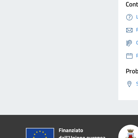
Cont
Prob