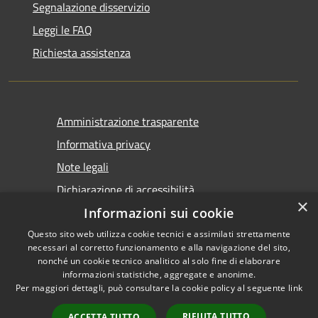
Segnalazione disservizio
Leggi le FAQ
Richiesta assistenza
Amministrazione trasparente
Informativa privacy
Note legali
Dichiarazione di accessibilità
×
Informazioni sui cookie
Questo sito web utilizza cookie tecnici e assimilati strettamente
necessari al corretto funzionamento e alla navigazione del sito,
nonché un cookie tecnico analitico al solo fine di elaborare
informazioni statistiche, aggregate e anonime.
RSS
Copyright © 2026 • Comune di
Per maggiori dettagli, può consultare la cookie policy al seguente
link
Accessibilità
Castel San Giovanni • Powered
Privacy
Municipium
Accesso
by
•
RIFIUTA TUTTO
ACCETTA TUTTO