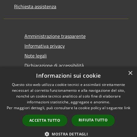
Richiesta assistenza
Amministrazione trasparente
Informativa privacy
Note legali
Dichiarazione di accessibilità
×
Informazioni sui cookie
Questo sito web utilizza cookie tecnici e assimilati strettamente
necessari al corretto funzionamento e alla navigazione del sito,
nonché un cookie tecnico analitico al solo fine di elaborare
informazioni statistiche, aggregate e anonime.
RSS
Copyright © 2026 • Comune di
Per maggiori dettagli, può consultare la cookie policy al seguente
link
Accessibilità
Castel San Giovanni • Powered
Privacy
Municipium
Accesso
by
•
RIFIUTA TUTTO
ACCETTA TUTTO
Cookie
redazione
Mappa del sito
MOSTRA DETTAGLI