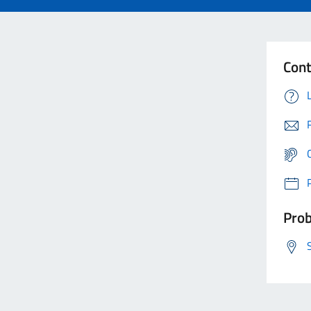
Cont
Prob