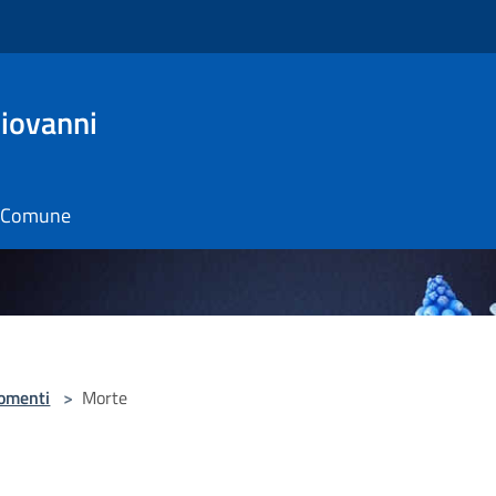
Giovanni
il Comune
omenti
>
Morte