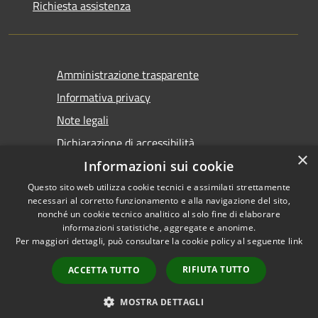
Richiesta assistenza
Amministrazione trasparente
Informativa privacy
Note legali
Dichiarazione di accessibilità
×
Informazioni sui cookie
Questo sito web utilizza cookie tecnici e assimilati strettamente
necessari al corretto funzionamento e alla navigazione del sito,
nonché un cookie tecnico analitico al solo fine di elaborare
informazioni statistiche, aggregate e anonime.
RSS
Copyright © 2026 • Comune di
Per maggiori dettagli, può consultare la cookie policy al seguente
link
Accessibilità
Castel San Giovanni • Powered
Privacy
Municipium
Accesso
by
•
RIFIUTA TUTTO
ACCETTA TUTTO
Cookie
redazione
Mappa del sito
MOSTRA DETTAGLI