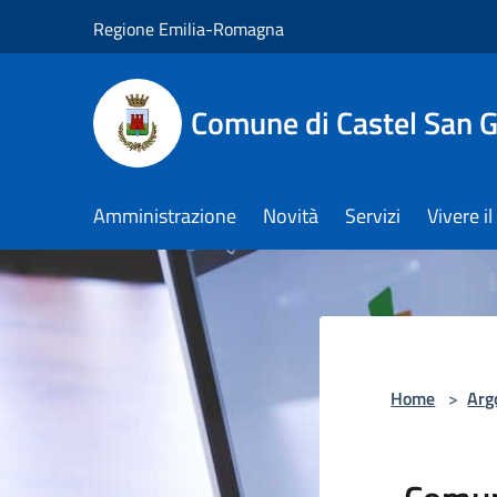
Salta al contenuto principale
Regione Emilia-Romagna
Comune di Castel San 
Amministrazione
Novità
Servizi
Vivere 
Home
>
Arg