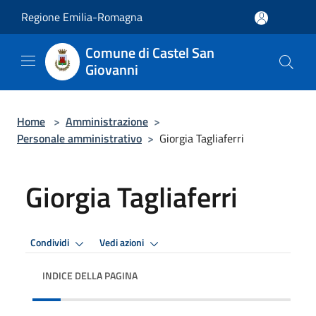
Salta al contenuto principale
Regione Emilia-Romagna
Comune di Castel San
Giovanni
Home
>
Amministrazione
>
Personale amministrativo
>
Giorgia Tagliaferri
Giorgia Tagliaferri
Condividi
Vedi azioni
INDICE DELLA PAGINA