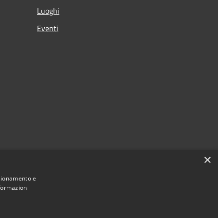
Luoghi
Eventi
×
nzionamento e
nformazioni