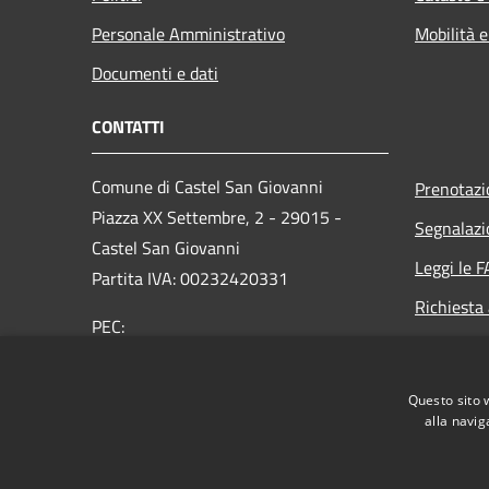
Personale Amministrativo
Mobilità e
Documenti e dati
CONTATTI
Comune di Castel San Giovanni
Prenotaz
Piazza XX Settembre, 2 - 29015 -
Segnalazi
Castel San Giovanni
Leggi le 
Partita IVA: 00232420331
Richiesta
PEC:
comune.castelsangiovanni@sintranet.legalmail.it
Centralino Unico: 0523 889701
Questo sito 
alla navig