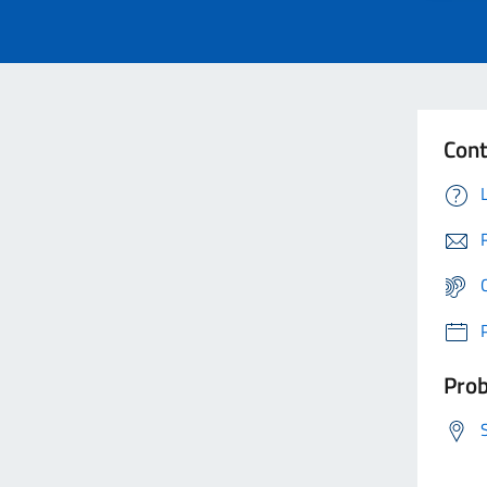
Cont
Prob