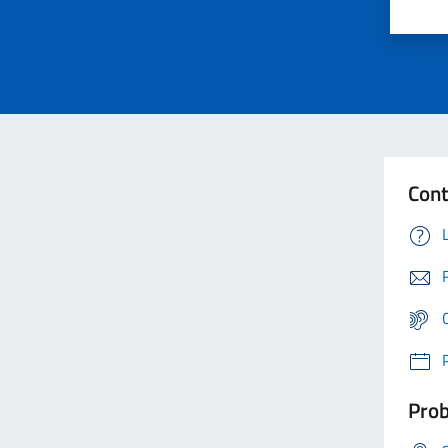
Cont
Prob