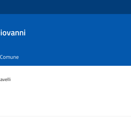
Giovanni
il Comune
avelli