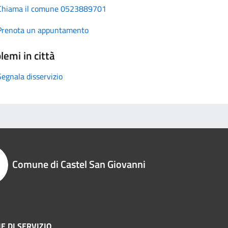
Chiama il comune 0523889701
Prenota un appuntamento
lemi in città
Segnala disservizio
Comune di Castel San Giovanni
E DI SERVIZIO