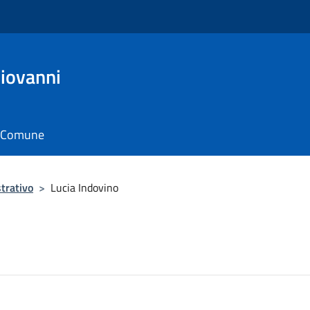
Giovanni
il Comune
trativo
>
Lucia Indovino