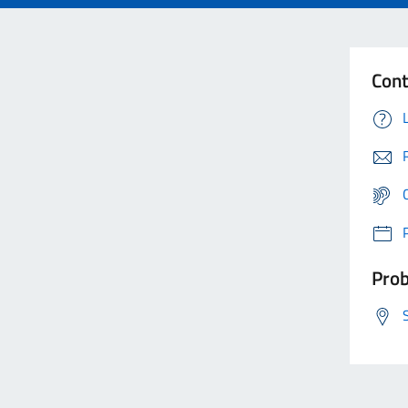
Cont
Prob