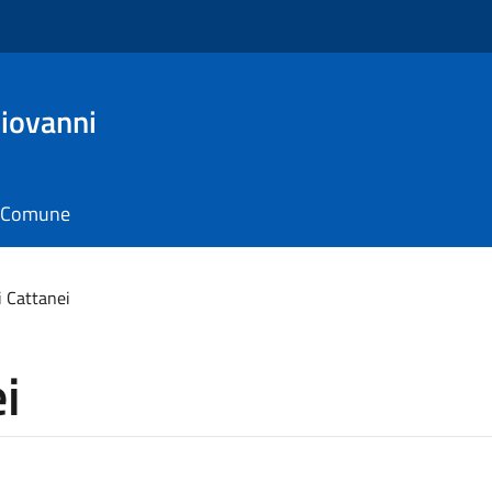
Giovanni
il Comune
 Cattanei
i