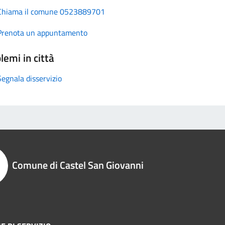
Chiama il comune 0523889701
Prenota un appuntamento
lemi in città
Segnala disservizio
Comune di Castel San Giovanni