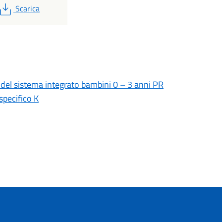
PDF
Scarica
ia del sistema integrato bambini 0 – 3 anni PR
specifico K