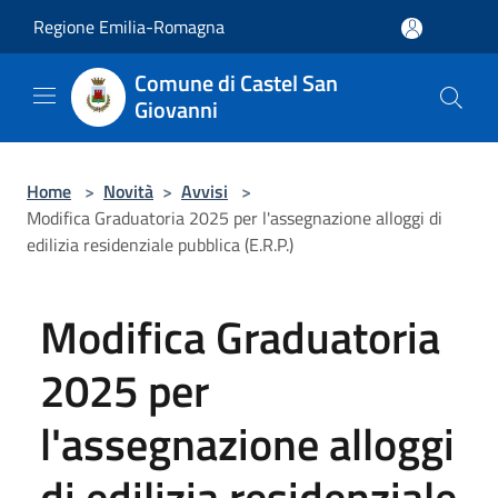
Salta al contenuto principale
Regione Emilia-Romagna
Comune di Castel San
Giovanni
Home
>
Novità
>
Avvisi
>
Modifica Graduatoria 2025 per l'assegnazione alloggi di
edilizia residenziale pubblica (E.R.P.)
Modifica Graduatoria
2025 per
l'assegnazione alloggi
di edilizia residenziale