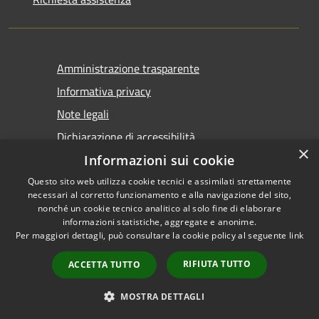
Amministrazione trasparente
Informativa privacy
Note legali
Dichiarazione di accessibilità
×
Informazioni sui cookie
Questo sito web utilizza cookie tecnici e assimilati strettamente
necessari al corretto funzionamento e alla navigazione del sito,
nonché un cookie tecnico analitico al solo fine di elaborare
informazioni statistiche, aggregate e anonime.
RSS
Copyright © 2026 • Comune di
Per maggiori dettagli, può consultare la cookie policy al seguente
link
Accessibilità
Castel San Giovanni • Powered
Privacy
Municipium
Accesso
by
•
RIFIUTA TUTTO
ACCETTA TUTTO
Cookie
redazione
Mappa del sito
MOSTRA DETTAGLI