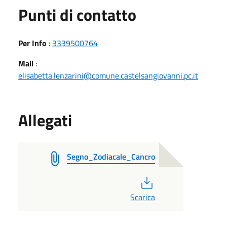
Punti di contatto
Per Info
:
3339500764
Mail
:
elisabetta.lenzarini@comune.castelsangiovanni.pc.it
Allegati
Segno_Zodiacale_Cancro
PDF
Scarica