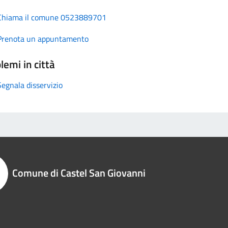
Chiama il comune 0523889701
Prenota un appuntamento
lemi in città
Segnala disservizio
Comune di Castel San Giovanni