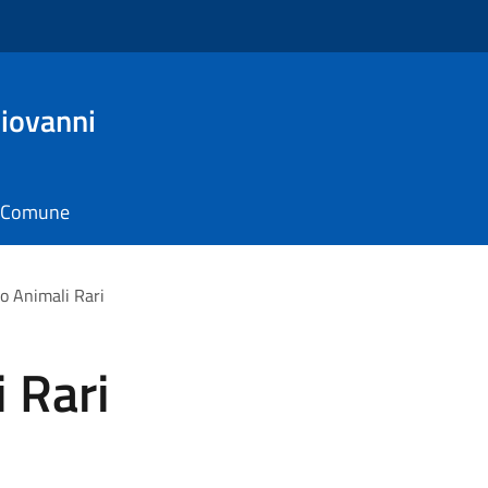
Giovanni
il Comune
o Animali Rari
 Rari