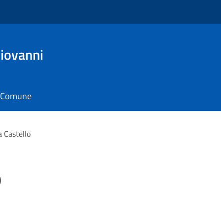
Giovanni
il Comune
a Castello
o