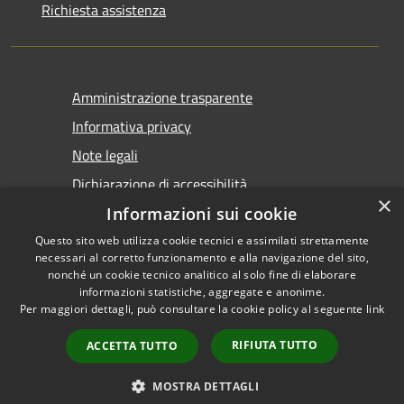
Richiesta assistenza
Amministrazione trasparente
Informativa privacy
Note legali
Dichiarazione di accessibilità
×
Informazioni sui cookie
Questo sito web utilizza cookie tecnici e assimilati strettamente
necessari al corretto funzionamento e alla navigazione del sito,
nonché un cookie tecnico analitico al solo fine di elaborare
informazioni statistiche, aggregate e anonime.
RSS
Copyright © 2026 • Comune di
Per maggiori dettagli, può consultare la cookie policy al seguente
link
Accessibilità
Castel San Giovanni • Powered
Privacy
Municipium
Accesso
by
•
RIFIUTA TUTTO
ACCETTA TUTTO
Cookie
redazione
Mappa del sito
MOSTRA DETTAGLI