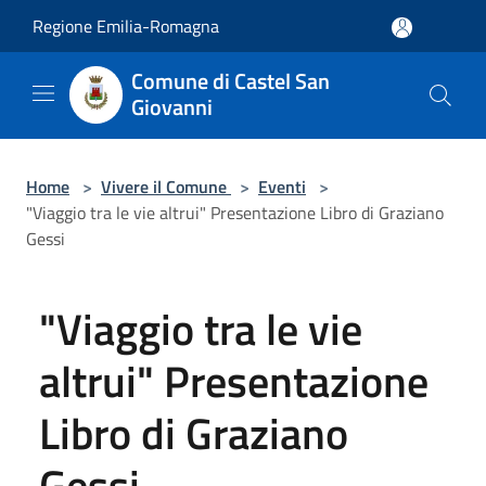
Salta al contenuto principale
Regione Emilia-Romagna
Comune di Castel San
Giovanni
Home
>
Vivere il Comune
>
Eventi
>
"Viaggio tra le vie altrui" Presentazione Libro di Graziano
Gessi
"Viaggio tra le vie
altrui" Presentazione
Libro di Graziano
Gessi