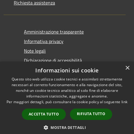
Richiesta assistenza
Amministrazione trasparente
Informativa privacy
Note legali
Dichiarazione di accessibilità
×
Informazioni sui cookie
Questo sito web utilizza cookie tecnici e assimilati strettamente
necessari al corretto funzionamento e alla navigazione del sito,
nonché un cookie tecnico analitico al solo fine di elaborare
informazioni statistiche, aggregate e anonime.
RSS
Copyright © 2026 • Comune di
Per maggiori dettagli, può consultare la cookie policy al seguente
link
Accessibilità
Castel San Giovanni • Powered
Privacy
Municipium
Accesso
by
•
RIFIUTA TUTTO
ACCETTA TUTTO
Cookie
redazione
Mappa del sito
MOSTRA DETTAGLI