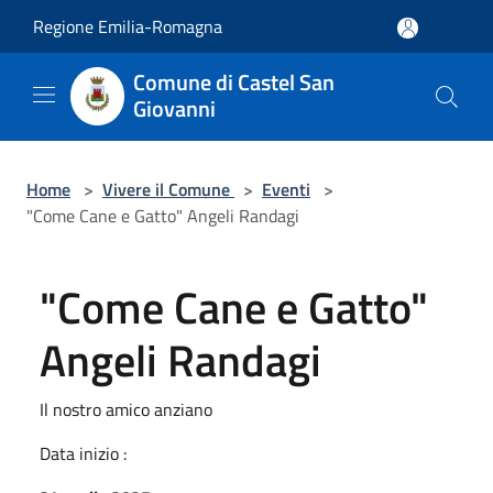
Salta al contenuto principale
Regione Emilia-Romagna
Comune di Castel San
Giovanni
Home
>
Vivere il Comune
>
Eventi
>
"Come Cane e Gatto" Angeli Randagi
"Come Cane e Gatto"
Angeli Randagi
Il nostro amico anziano
Data inizio :