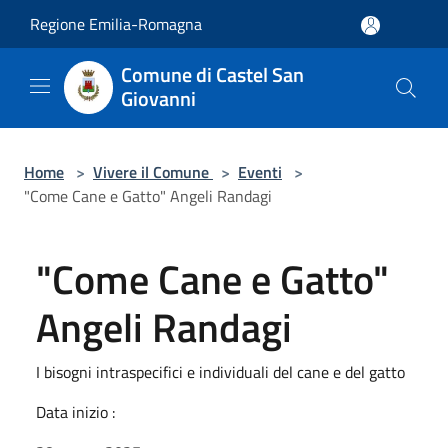
Salta al contenuto principale
Regione Emilia-Romagna
Comune di Castel San
Giovanni
Home
>
Vivere il Comune
>
Eventi
>
"Come Cane e Gatto" Angeli Randagi
"Come Cane e Gatto"
Angeli Randagi
I bisogni intraspecifici e individuali del cane e del gatto
Data inizio :