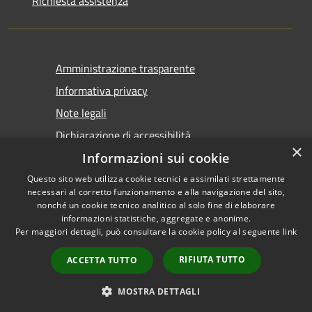
Richiesta assistenza
Amministrazione trasparente
Informativa privacy
Note legali
Dichiarazione di accessibilità
×
Informazioni sui cookie
Questo sito web utilizza cookie tecnici e assimilati strettamente
necessari al corretto funzionamento e alla navigazione del sito,
nonché un cookie tecnico analitico al solo fine di elaborare
informazioni statistiche, aggregate e anonime.
RSS
Copyright © 2026 • Comune di
Per maggiori dettagli, può consultare la cookie policy al seguente
link
Accessibilità
Castel San Giovanni • Powered
Privacy
Municipium
Accesso
by
•
RIFIUTA TUTTO
ACCETTA TUTTO
Cookie
redazione
Mappa del sito
MOSTRA DETTAGLI