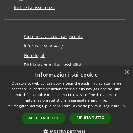
Richiesta assistenza
Amministrazione trasparente
Informativa privacy
Note legali
Dichiarazione di accessibilità
×
Informazioni sui cookie
Questo sito web utilizza cookie tecnici e assimilati strettamente
necessari al corretto funzionamento e alla navigazione del sito,
nonché un cookie tecnico analitico al solo fine di elaborare
informazioni statistiche, aggregate e anonime.
RSS
Copyright © 2026 • Comune di
Per maggiori dettagli, può consultare la cookie policy al seguente
link
Accessibilità
Castel San Giovanni • Powered
Privacy
Municipium
Accesso
by
•
RIFIUTA TUTTO
ACCETTA TUTTO
Cookie
redazione
Mappa del sito
MOSTRA DETTAGLI