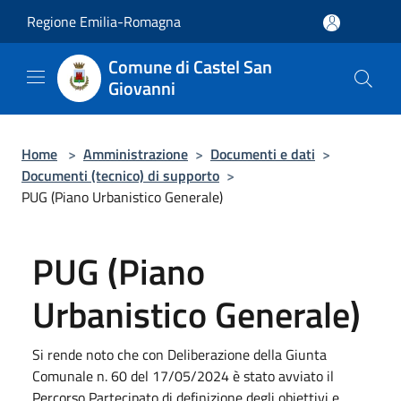
Salta al contenuto principale
Regione Emilia-Romagna
Comune di Castel San
Giovanni
Home
>
Amministrazione
>
Documenti e dati
>
Documenti (tecnico) di supporto
>
PUG (Piano Urbanistico Generale)
PUG (Piano
Urbanistico Generale)
Si rende noto che con Deliberazione della Giunta
Comunale n. 60 del 17/05/2024 è stato avviato il
Percorso Partecipato di definizione degli obiettivi e