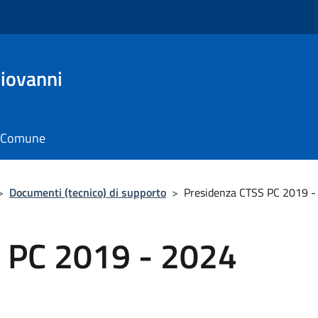
Giovanni
il Comune
>
Documenti (tecnico) di supporto
>
Presidenza CTSS PC 2019 -
 PC 2019 - 2024