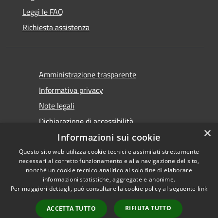
Leggi le FAQ
Richiesta assistenza
Amministrazione trasparente
Informativa privacy
Note legali
Dichiarazione di accessibilità
×
Informazioni sui cookie
Questo sito web utilizza cookie tecnici e assimilati strettamente
necessari al corretto funzionamento e alla navigazione del sito,
nonché un cookie tecnico analitico al solo fine di elaborare
informazioni statistiche, aggregate e anonime.
RSS
Copyright © 2026 • Comune di
Per maggiori dettagli, può consultare la cookie policy al seguente
link
Accessibilità
Castel San Giovanni • Powered
Privacy
Municipium
Accesso
by
•
RIFIUTA TUTTO
ACCETTA TUTTO
Cookie
redazione