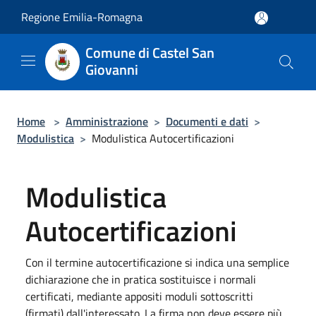
Salta al contenuto principale
Regione Emilia-Romagna
Comune di Castel San
Giovanni
Home
>
Amministrazione
>
Documenti e dati
>
Modulistica
>
Modulistica Autocertificazioni
Modulistica
Autocertificazioni
Con il termine autocertificazione si indica una semplice
dichiarazione che in pratica sostituisce i normali
certificati, mediante appositi moduli sottoscritti
(firmati) dall'interessato. La firma non deve essere più