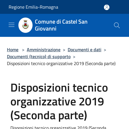
Salta al contenuto principale
Regione Emilia-Romagna
Comune di Castel San
Giovanni
Home
>
Amministrazione
>
Documenti e dati
>
Documenti (tecnico) di supporto
>
Disposizioni tecnico organizzative 2019 (Seconda parte)
Disposizioni tecnico
organizzative 2019
(Seconda parte)
Disposizioni tecnico organizzative 2019 (Seconda