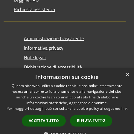
Richiesta assistenza
Amministrazione trasparente
Informativa privacy
Note legali
Dichiarazione di accessibilità
×
Informazioni sui cookie
Questo sito web utilizza cookie tecnici e assimilati strettamente
necessari al corretto funzionamento e alla navigazione del sito,
nonché un cookie tecnico analitico al solo fine di elaborare
informazioni statistiche, aggregate e anonime.
RSS
Copyright © 2026 • Comune di
Per maggiori dettagli, può consultare la cookie policy al seguente
link
Accessibilità
Castel San Giovanni • Powered
Privacy
Municipium
Accesso
by
•
RIFIUTA TUTTO
ACCETTA TUTTO
Cookie
redazione
Mappa del sito