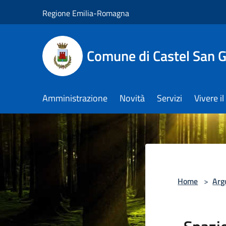
Salta al contenuto principale
Regione Emilia-Romagna
Comune di Castel San 
Amministrazione
Novità
Servizi
Vivere 
Home
>
Arg