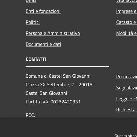
Enti e fondazioni
Imprese 
Politici
Catasto e
Personale Amministrativo
Mobilità e
Documenti e dati
CONTATTI
Comune di Castel San Giovanni
Prenotaz
Piazza XX Settembre, 2 - 29015 -
Segnalazi
Castel San Giovanni
Leggi le 
Partita IVA: 00232420331
Richiesta
PEC:
comune.castelsangiovanni@sintranet.legalmail.it
Centralino Unico: 0523 889701
Questo sito 