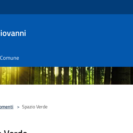
Giovanni
il Comune
omenti
>
Spazio Verde