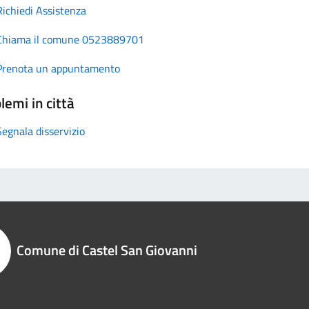
Richiedi Assistenza
Chiama il comune 0523889701
Prenota un appuntamento
lemi in città
Segnala disservizio
Comune di Castel San Giovanni