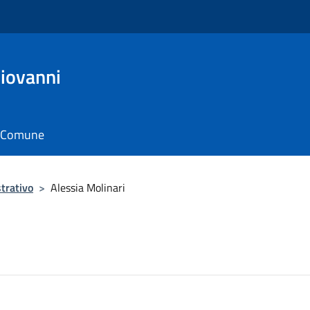
Giovanni
il Comune
trativo
>
Alessia Molinari