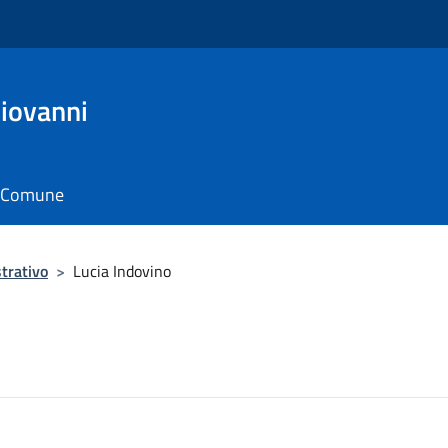
Giovanni
il Comune
trativo
>
Lucia Indovino