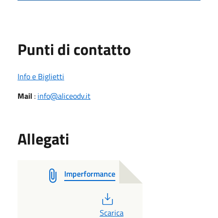
Punti di contatto
Info e Biglietti
Mail
:
info@aliceodv.it
Allegati
Imperformance
PDF
Scarica