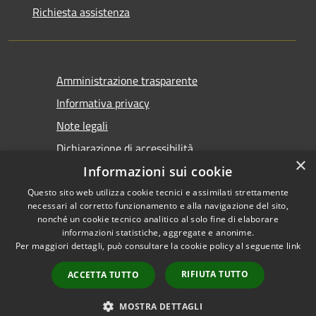
Richiesta assistenza
Amministrazione trasparente
Informativa privacy
Note legali
Dichiarazione di accessibilità
×
Informazioni sui cookie
Questo sito web utilizza cookie tecnici e assimilati strettamente
necessari al corretto funzionamento e alla navigazione del sito,
nonché un cookie tecnico analitico al solo fine di elaborare
informazioni statistiche, aggregate e anonime.
RSS
Copyright © 2026 • Comune di
Per maggiori dettagli, può consultare la cookie policy al seguente
link
Accessibilità
Castel San Giovanni • Powered
Privacy
Municipium
Accesso
by
•
RIFIUTA TUTTO
ACCETTA TUTTO
Cookie
redazione
Mappa del sito
MOSTRA DETTAGLI