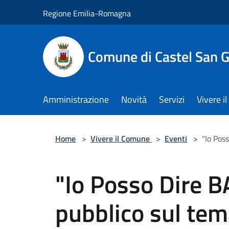
Salta al contenuto principale
Regione Emilia-Romagna
Comune di Castel San 
Amministrazione
Novità
Servizi
Vivere 
Home
>
Vivere il Comune
>
Eventi
>
"Io Pos
"Io Posso Dire B
pubblico sul te