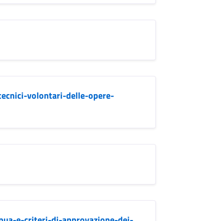
tecnici-volontari-delle-opere-
ua-e-criteri-di-approvazione-dei-