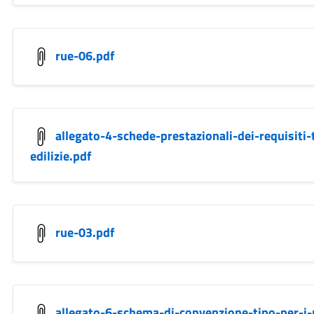
rue-06.pdf
allegato-4-schede-prestazionali-dei-requisiti-
edilizie.pdf
rue-03.pdf
allegato-6-schema-di-convenzione-tipo-per-i-p