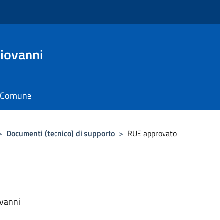
Giovanni
il Comune
>
Documenti (tecnico) di supporto
>
RUE approvato
ovanni