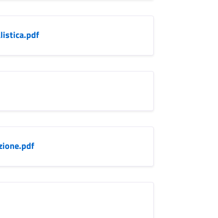
istica.pdf
zione.pdf