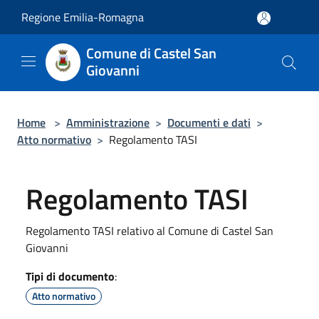
Salta al contenuto principale
Regione Emilia-Romagna
Comune di Castel San
Giovanni
Home
>
Amministrazione
>
Documenti e dati
>
Atto normativo
>
Regolamento TASI
Regolamento TASI
Regolamento TASI relativo al Comune di Castel San
Giovanni
Tipi di documento
:
Atto normativo