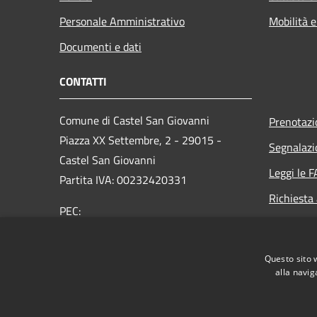
Personale Amministrativo
Mobilità e
Documenti e dati
CONTATTI
Comune di Castel San Giovanni
Prenotaz
Piazza XX Settembre, 2 - 29015 -
Segnalazi
Castel San Giovanni
Leggi le 
Partita IVA: 00232420331
Richiesta
PEC:
comune.castelsangiovanni@sintranet.legalmail.it
Centralino Unico: 0523 889701
Questo sito 
alla navig