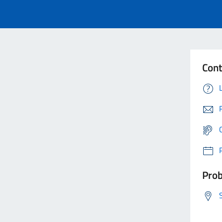
Cont
Prob