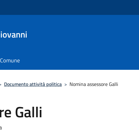
Giovanni
il Comune
>
Documento attività politica
>
Nomina assessore Galli
e Galli
a