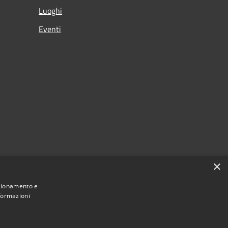
Luoghi
Eventi
×
nzionamento e
nformazioni