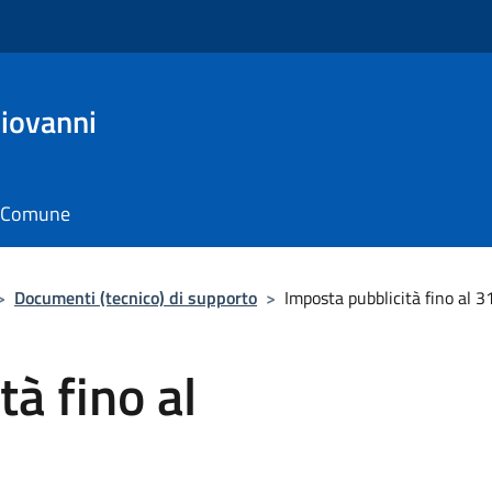
Giovanni
il Comune
>
Documenti (tecnico) di supporto
>
Imposta pubblicità fino al 
à fino al