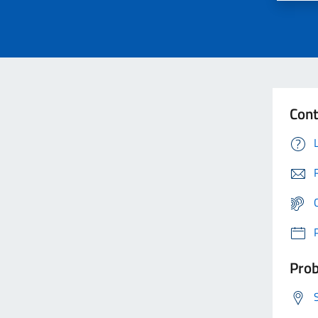
Cont
Prob