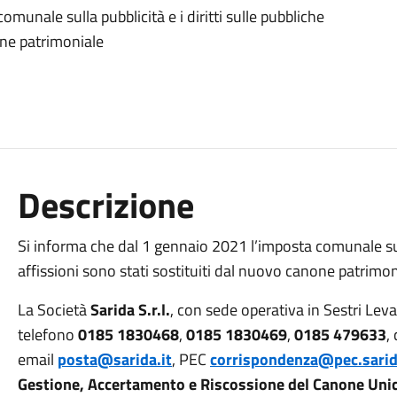
munale sulla pubblicità e i diritti sulle pubbliche
one patrimoniale
Descrizione
Si informa che dal 1 gennaio 2021 l’imposta comunale sulla
affissioni sono stati sostituiti dal nuovo canone patrim
La Società
Sarida S.r.l.
, con sede operativa in Sestri Le
telefono
0185 1830468
,
0185 1830469
,
0185 479633
,
email
posta@sarida.it
, PEC
corrispondenza@pec.sarid
Gestione, Accertamento e Riscossione del Canone Unico