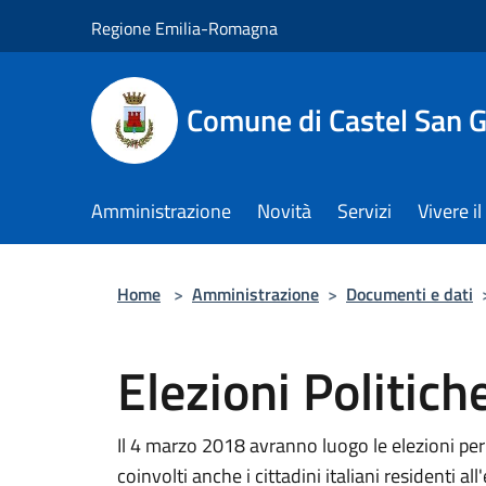
Salta al contenuto principale
Regione Emilia-Romagna
Comune di Castel San 
Amministrazione
Novità
Servizi
Vivere 
Home
>
Amministrazione
>
Documenti e dati
Elezioni Politic
Il 4 marzo 2018 avranno luogo le elezioni per
coinvolti anche i cittadini italiani residenti a