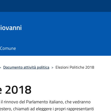
Giovanni
il Comune
>
Documento attività politica
>
Elezioni Politiche 2018
he 2018
 il rinnovo del Parlamento italiano, che vedranno
ll'estero, chiamati ad eleggere i propri rappresentanti