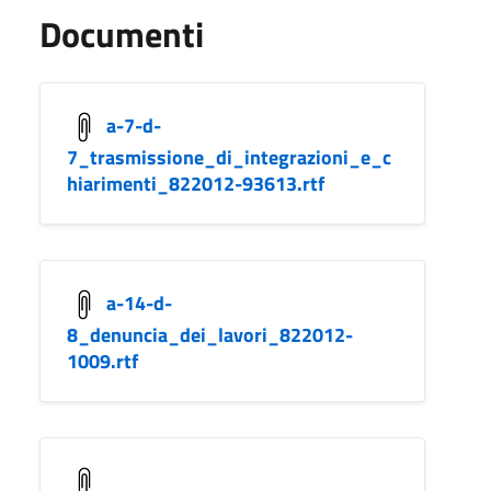
Documenti
a-7-d-
7_trasmissione_di_integrazioni_e_c
hiarimenti_822012-93613.rtf
a-14-d-
8_denuncia_dei_lavori_822012-
1009.rtf