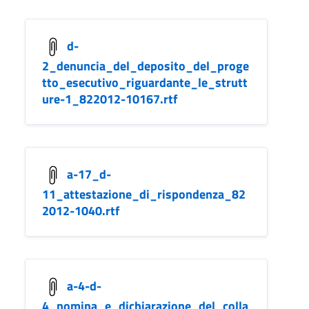
d-
2_denuncia_del_deposito_del_proge
tto_esecutivo_riguardante_le_strutt
ure-1_822012-10167.rtf
a-17_d-
11_attestazione_di_rispondenza_82
2012-1040.rtf
a-4-d-
4_nomina_e_dichiarazione_del_colla