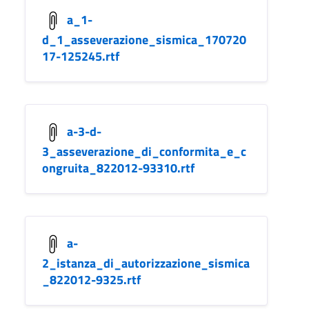
a_1-
d_1_asseverazione_sismica_170720
17-125245.rtf
a-3-d-
3_asseverazione_di_conformita_e_c
ongruita_822012-93310.rtf
a-
2_istanza_di_autorizzazione_sismica
_822012-9325.rtf