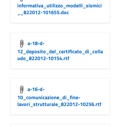
informativa_utilizzo_modelli_sismici
__822012-101655.doc
a-18-d-
12_deposito_del_certificato_di_colla
udo_822012-10154.rtf
a-16-d-
10_comunicazione_di_fine-
lavori_strutturale_822012-10256.rtf