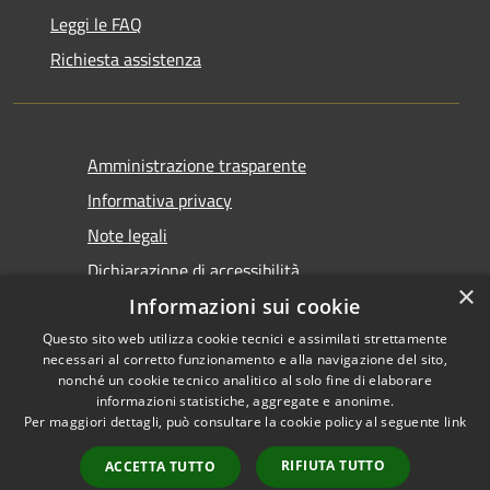
Leggi le FAQ
Richiesta assistenza
Amministrazione trasparente
Informativa privacy
Note legali
Dichiarazione di accessibilità
×
Informazioni sui cookie
Questo sito web utilizza cookie tecnici e assimilati strettamente
necessari al corretto funzionamento e alla navigazione del sito,
nonché un cookie tecnico analitico al solo fine di elaborare
informazioni statistiche, aggregate e anonime.
RSS
Copyright © 2026 • Comune di
Per maggiori dettagli, può consultare la cookie policy al seguente
link
Accessibilità
Castel San Giovanni • Powered
Privacy
Municipium
Accesso
by
•
RIFIUTA TUTTO
ACCETTA TUTTO
Cookie
redazione